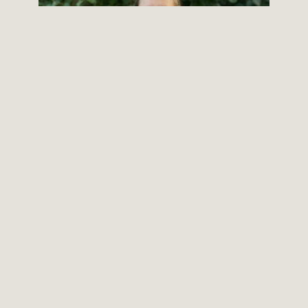
Christine Birk Lindhard
Familiespejderleder
familiespejder@hadstengruppe.dk