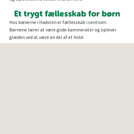
Et trygt fællesskab for børn
Hos bæverne i Hadsten er fællesskab i centrum.
Børnene lærer at være gode kammerater og oplever
glæden ved at være en del af et hold.
Vi bruger fortællinger og leg til at skabe en tryg
ramme, hvor alle kan være med – uanset erfaring.