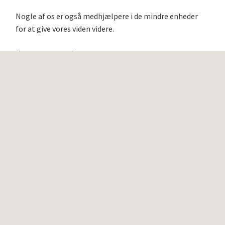
Nogle af os er også medhjælpere i de mindre enheder
for at give vores viden videre.
Kom og vær med!