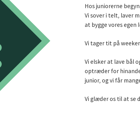
Hos juniorerne begynde
Vi sover i telt, laver
at bygge vores egen l
Vi tager tit på weeke
Vi elsker at lave bål o
optræder for hinanden
junior, og vi får ma
Vi glæder os til at se d