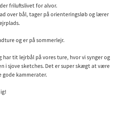
r friluftslivet for alvor.
 mad over bål, tager på orienteringsløb og lærer
ejrplads.
ndture og er på sommerlejr.
g har tit lejrbål på vores ture, hvor vi synger og
 i sjove sketches. Det er super skægt at være
nge gode kammerater.
ig!