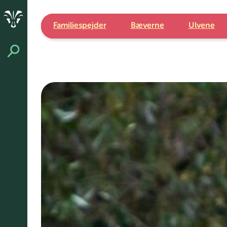
Spring
til
indhold
Familiespejder
Bæverne
Ulvene