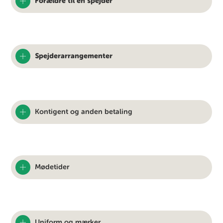
Forældre til en spejder
Spejderarrangementer
Kontigent og anden betaling
Mødetider
Uniform og mærker