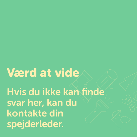
Spring
til
indhold
Værd at vide
Hvis du ikke kan finde
svar her, kan du
kontakte din
spejderleder.