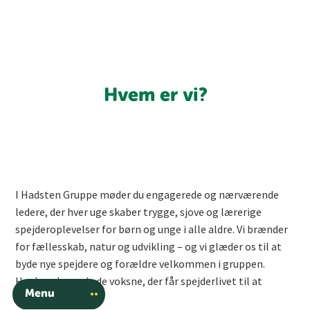
Hvem er vi?
I Hadsten Gruppe møder du engagerede og nærværende
ledere, der hver uge skaber trygge, sjove og lærerige
spejderoplevelser for børn og unge i alle aldre. Vi brænder
for fællesskab, natur og udvikling – og vi glæder os til at
byde nye spejdere og forældre velkommen i gruppen.
Her kan du møde de voksne, der får spejderlivet til at
Menu
blomstre.