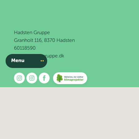
Hadsten Gruppe
Granholt 116, 8370 Hadsten
60118590
kas@hadstengruppe.dk
Menu
Bliv spejder
Kalender
Bliv leder
Nyheder
Enheder
Om os
Værd at vide
Kontakt