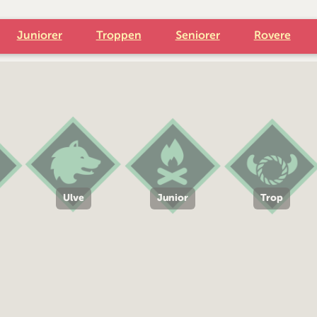
Juniorer
Troppen
Seniorer
Rovere
Ulve
Junior
Trop