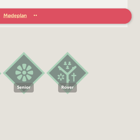
Mødeplan
Senior
Rover